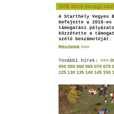
SVB 2019 évvégi köz
A Starthely Vegyes 
befejezte a 2019-es
támogatási pályázat
közzétette a támoga
szóló beszámolóját.
Részletek >>>
<<<
0
További hírek:
050
055
060
065
070
075
125
130
135
140
145
150