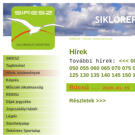
SIRESZ
/
Hírek, közlemények
Hírek
SIRESZ
<<<
0
További hírek:
Tagfelvétel
050
055
060
065
070
075
Hírek, közlemények
125
130
135
140
145
150
Képzés
Búcsú
Műszaki alkalmasság
--- 2020-01-15
REBISz
Részletek >>>
Díjak jegyzéke
Jogszabályi háttér
Légtér
Starthelyalap
Önkéntes Sportalap