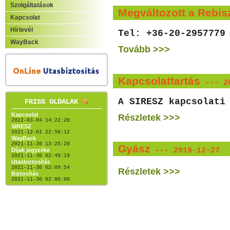
Szolgáltatások
Megváltozott a Rebis
Kapcsolat
Hírlevél
Tel: +36-20-2957779
WayBack
Tovább >>>
Kapcsolattartás
--- 20
A SIRESZ kapcsolati
FRISS OLDALAK
Kapcsolat
Részletek >>>
2022-03-04 14:22:28
SIRESZ
2021-12-01 22:58:12
WayBack
2021-11-30 13:25:28
Gyász
--- 2019-12-27
Díjak jegyzéke
2021-11-30 02:49:19
Utasbiztosítás
2021-11-30 02:09:54
Részletek >>>
Biztosítás
2021-11-30 02:00:08